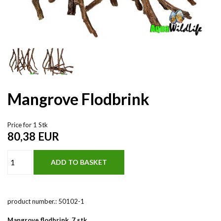
Mangrove Flodbrink
Price for 1 Stk
80,38
EUR
product number.:
50102-1
Mangrove flodbrink, 7 stk