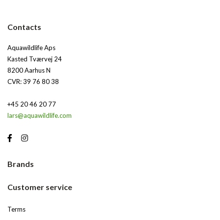
Contacts
Aquawildlife Aps
Kasted Tværvej 24
8200 Aarhus N
CVR: 39 76 80 38
+45 20 46 20 77
lars@aquawildlife.com
Brands
Customer service
Terms