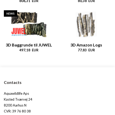
806,31 EUR
80,38 EUR
NEWS
3D Baggrunde til JUWEL
​​​​​​​3D Amazon Logs
497,18 EUR
77,83 EUR
Contacts
Aquawildlife Aps
Kasted Tværvej 24
8200 Aarhus N
CVR: 39 76 80 38